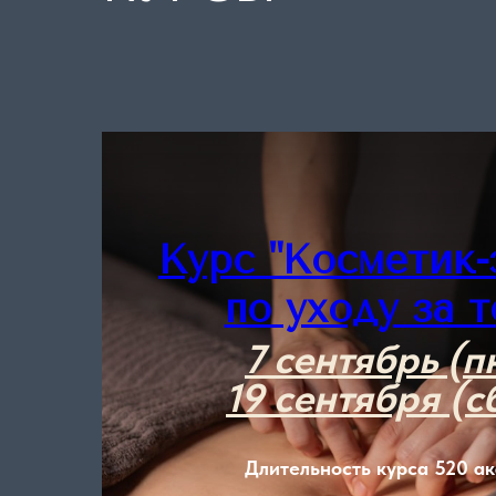
Курс "Косметик-
по уходу за т
7 сентябрь (пн
19 сентября (сб
Длительность курса 520 ак