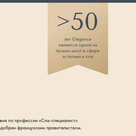
50
>
лет Elegance
является одной из
лучших школ в сфере
эстетики и спа
овня по профессии «Спа-специалист»
одобрен французским правительством.