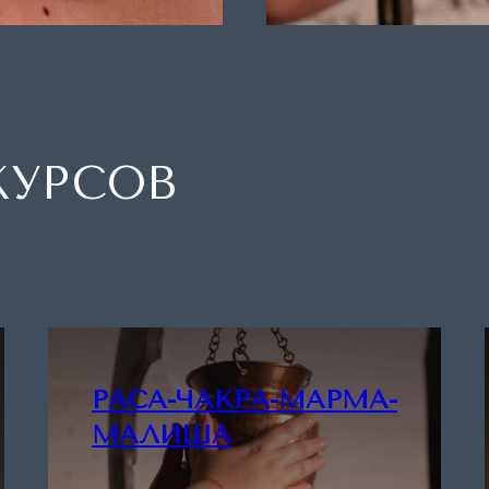
КУРСОВ
РАСА-ЧАКРА-МАРМА-
МАЛИША