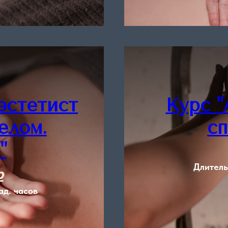
эстетист
Курс 
елом.
сп
"
Длитель
р
ад. часов