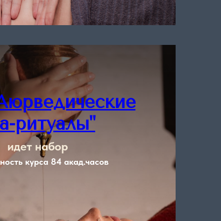
Подробнее
"Аюрведические
а-ритуалы"
идет набор
ность курса 84 акад.часов
Подробнее