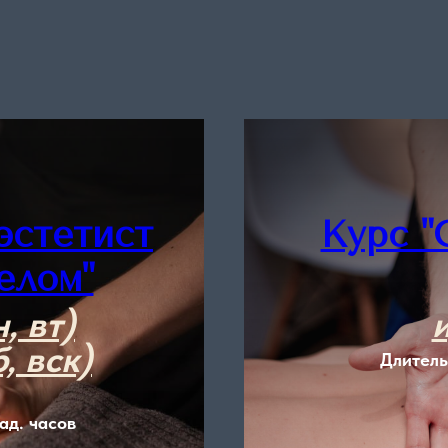
эстетист
Курс "
елом"
, вт)
, вск)
Длитель
ад. часов