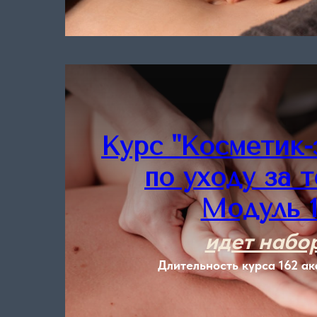
Подробнее
Курс "Косметик-
по уходу за т
Модуль 1
идет набо
Длительность курса 162 ак
Подробнее