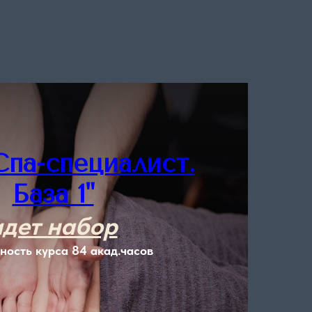
Спа-специалист.
База 1"
идет набор
ность курса 84 акад.часов